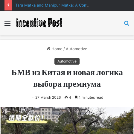
Tara Matka and Manipur Matka: A Complete Guide to Online Number Game Information
Menu
S
fo
Home
/
Automotive
Automotive
БМВ из Китая и новая логика
выбора премиума
27 March 2026
4
4 minutes read